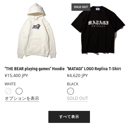
SOLD OUT
"THE BEAR playing games" Hoodie
"MATAGI" LOGO Replica T-Shirt
¥15,400 JPY
¥4,620 JPY
WHITE
BLACK
オプションを表示
SOLD OUT
すべて表示