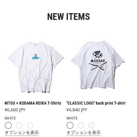
NEW ITEMS
MTGS × KODAMA REIKA T-Shirts
"CLASSIC LOGO" back print T-shirt
¥6,600 JPY
¥4,840 JPY
WHITE
WHITE
オプションを表示
オプションを表示